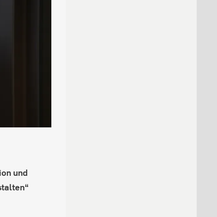
sion und
stalten“