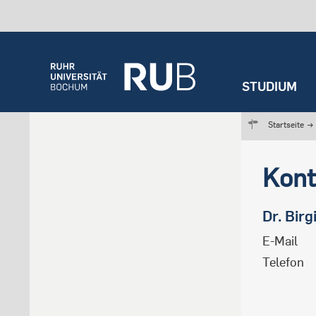
STUDIUM
Startseite
→
STUD
FOR
TRA
ÜBE
EIN
Übers
Wiss
Übers
Übers
Übers
Übers
Übers
Kont
Stud
Studi
Exzel
Unser
Built
Fakul
Stud
Trans
Key 
Dialo
Steck
Leitu
Dr.
Birgi
Stud
Gesel
Leut
Sond
Karri
E-Mail
Bewe
Telefon
ERC G
Eins
Semes
Vorle