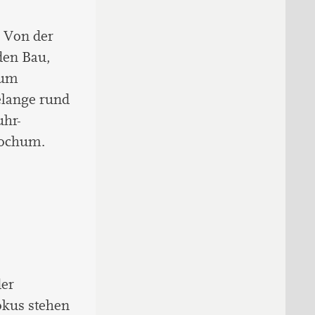
 Von der
den Bau,
zum
elange rund
uhr-
Bochum.
der
okus stehen