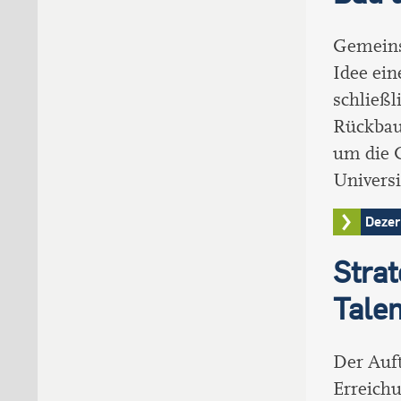
Gemeins
Idee ein
schließl
Rückbau
um die 
Univers
Dezer
Strat
Tale
Der Auft
Erreichu