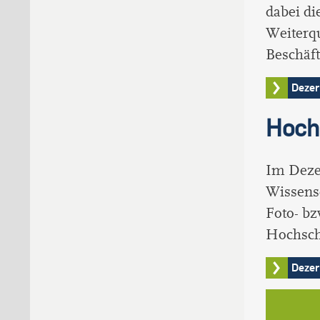
dabei di
Weiterqu
Beschäft
Dezer
Hoch
Im Dezer
Wissens
Foto- bz
Hochsch
Dezer