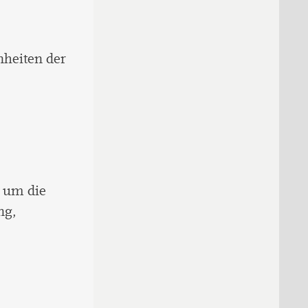
nheiten der
 um die
ng,