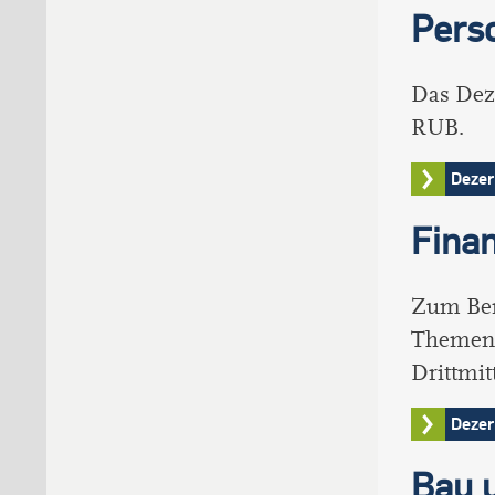
Pers
Das Deze
RUB.
Dezer
Fina
Zum Ber
Themen 
Drittmit
Dezer
Bau 