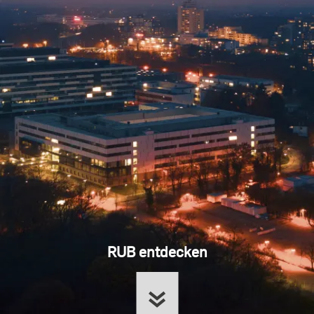
RUHR-UNIVERSITÄT BOCHUM
Universitätsstraße 150
44801 Bochum
Datenschutz
Barrierefreiheit
Impressum
Bildnachweis
SCHNELLZUGRIFF
Service und Themen
Anreise und Mobilität
RUB entdecken
Hilfe im Notfall
Stellenangebote
SOCIAL MEDIA