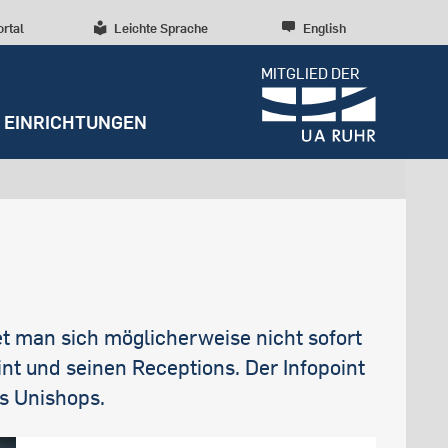
ortal
Leichte Sprache
English
MITGLIED DER
EINRICHTUNGEN
Dossiers
Presseinformationen
Studentenleben
Entrepreneurship
Diversität, Inklusion,
Weitere Einrichtungen
Forschungskultur
Talententwicklung
RUBIN
Beratung und Anlaufstellen
Wissenschaftliche Beratung
Forschungsstrukturen
Nachhaltigkeit
Archiv
Early Career Researchers
Campusentwicklung
Redaktion
 man sich möglicherweise nicht sofort
Spenden und Stiften
int und seinen Receptions. Der Infopoint
es Unishops.