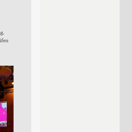
g,
ifen