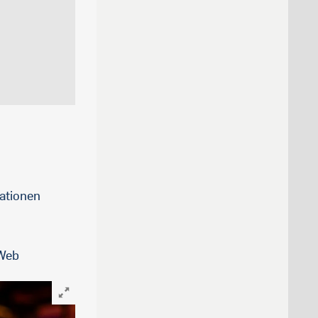
tationen
 Web