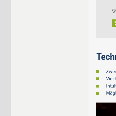
Wi
Tech
Zwei
Vier
Intu
Mögl