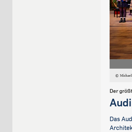
Michae
Der größ
Aud
Das Aud
Archite