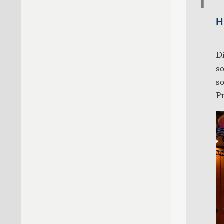
H
D
so
so
Pr