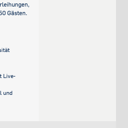
erleihungen,
50 Gästen.
ität
 Live-
l und