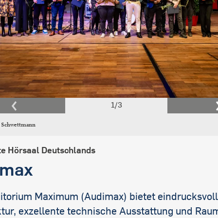
1
/
3
l Schwettmann
te Hörsaal Deutschlands
imax
itorium Maximum (Audimax) bietet eindrucksvol
ktur, exzellente technische Ausstattung und Raum