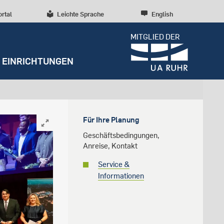
ortal
Leichte Sprache
English
MITGLIED DER
EINRICHTUNGEN
Dossiers
Presseinformationen
Studentenleben
Entrepreneurship
Diversität, Inklusion,
Weitere Einrichtungen
Forschungskultur
Für Ihre Planung
Talententwicklung
RUBIN
Beratung und Anlaufstellen
Wissenschaftliche Beratung
Forschungsstrukturen
Geschäftsbedingungen,
Nachhaltigkeit
Anreise, Kontakt
Archiv
Early Career Researchers
Campusentwicklung
Service &
Redaktion
Informationen
Spenden und Stiften