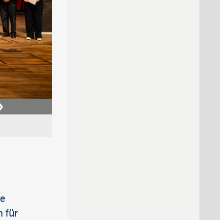
le
 für