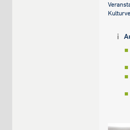
Veransta
Kulturv
A