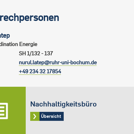
rechpersonen
atep
ination Energie
SH 1/132 - 137
nurul.latep@ruhr-uni-bochum.de
+49 234 32 17854
Nachhaltigkeitsbüro
Übersicht