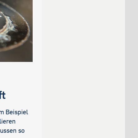
ft
m Beispiel
lieren
lussen so