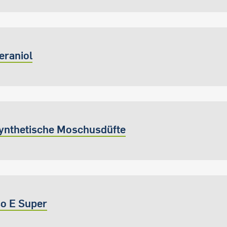
eraniol
ynthetische Moschusdüfte
so E Super