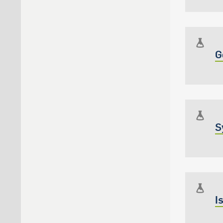
G
S
I