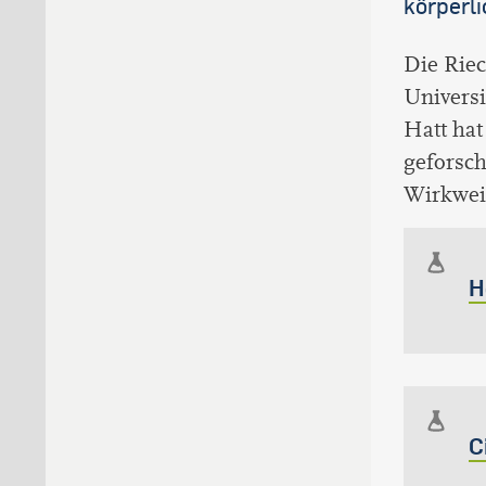
körperli
Die Riec
Univers
Hatt ha
geforsch
Wirkweis
H
C