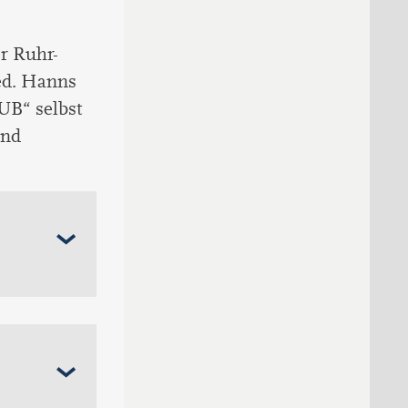
r Ruhr-
ed. Hanns
UB“ selbst
und