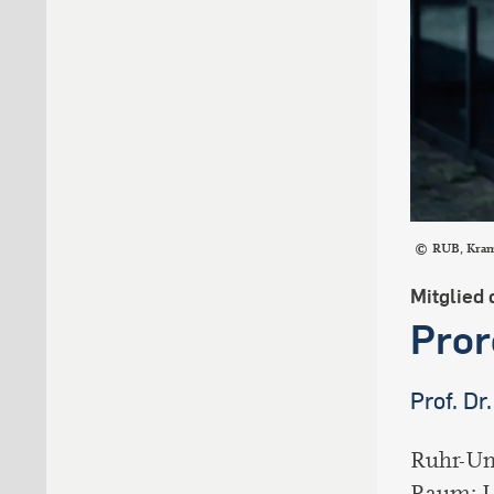
RUB, Kra
Mitglied 
Pror
Prof. D
Ruhr-Un
Raum: 