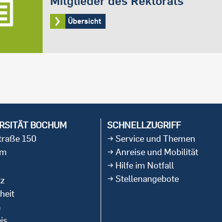
Mitglieder des Rektorats
Übersicht
RSITÄT BOCHUM
SCHNELLZUGRIFF
straße 150
Service und Themen
um
Anreise und Mobilität
Hilfe im Notfall
Stellenangebote
tz
heit
m
is