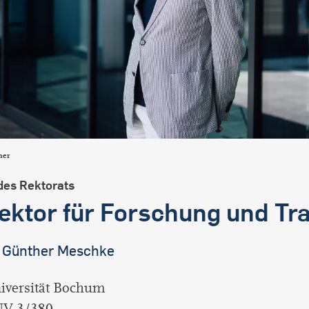
mer
des Rektorats
ektor für Forschung und Tr
r. Günther Meschke
iversität Bochum
UV 3/380