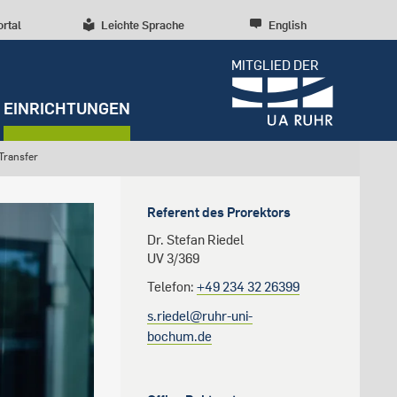
ortal
Leichte Sprache
English
MITGLIED DER
EINRICHTUNGEN
Transfer
Dossiers
Presseinformationen
Studentenleben
Entrepreneurship
Diversität, Inklusion,
Prorektor für Struktur und
Forschungskultur
Referent des Prorektors
Talententwicklung
Planung
RUBIN
Beratung und Anlaufstellen
Wissenschaftliche Beratung
Forschungsstrukturen
Dr. Stefan Riedel
Nachhaltigkeit
Prorektor für Forschung und
UV 3/369
Archiv
Early Career Researchers
Transfer
Telefon:
+49 234 32 26399
Campusentwicklung
Redaktion
s.riedel@ruhr-uni-
Spenden und Stiften
bochum.de