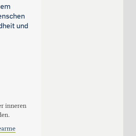
 dem
Menschen
dheit und
er inneren
den.
rearme