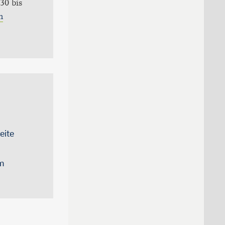
30 bis
n
eite
um