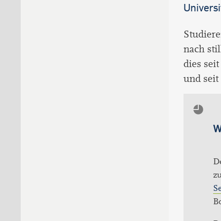
Universi
Studiere
nach sti
dies sei
und sei
W
De
z
Se
B