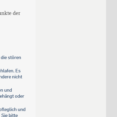
unkte der
 die stören
hlafen. Es
andere nicht
en und
gehängt oder
fleglich und
Sie bitte