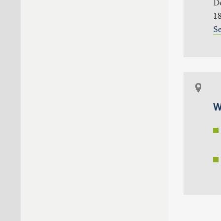
De
18
S
W