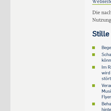
Webseit
Die nach
Nutzun
Still
Bege
Scha
könn
Im R
wird
stört
Vera
Musi
Flye
Beha
hint