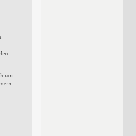
n
 den
ich um
mmern