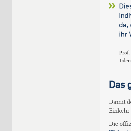
Die
ind
da,
ihr
–
Prof.
Talen
Das g
Damit de
Einkehr 
Die offi