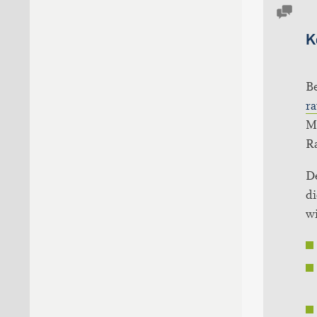
K
B
r
M
R
De
d
wi