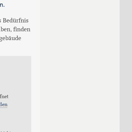
n.
s Bedürfnis
aben, finden
agebäude
fnet
 den