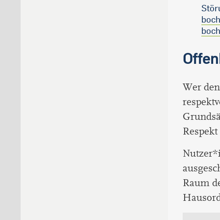
Stör
boc
boc
Offen
Wer den 
respektv
Grundsä
Respekt 
Nutzer*
ausgesc
Raum de
Hausord