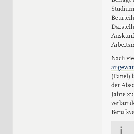
Studium
Beurtei
Darstell
Auskunft
Arbeitsm
Nach vie
angewand
(Panel) 
der Abso
Jahre zu
verbund
Berufsv