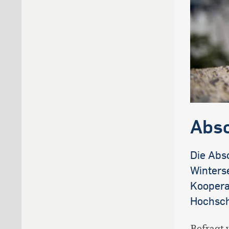
Abso
Die Abs
Winterse
Koopera
Hochsch
Befragt 