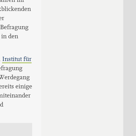
kblickenden
er
r Befragung
 in den
m
Institut für
efragung
n Werdegang
reits einige
miteinander
nd