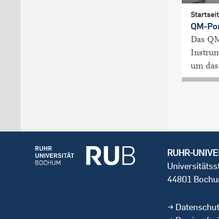
Startsei
QM-Por
Das QM
Instrum
um das 
RUHR-UNIVE
Universitäts
44801 Boch
Datenschu