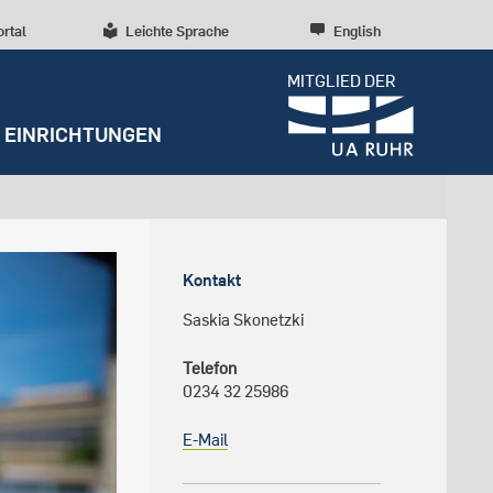
ortal
Leichte Sprache
English
MITGLIED DER
EINRICHTUNGEN
Dossiers
Presseinformationen
Studentenleben
Entrepreneurship
Diversität, Inklusion,
Weitere Einrichtungen
Forschungskultur
Talententwicklung
Kontakt
RUBIN
Beratung und Anlaufstellen
Wissenschaftliche Beratung
Forschungsstrukturen
Nachhaltigkeit
Saskia Skonetzki
Archiv
Early Career Researchers
Campusentwicklung
Redaktion
Telefon
0234 32 25986
Spenden und Stiften
E-Mail