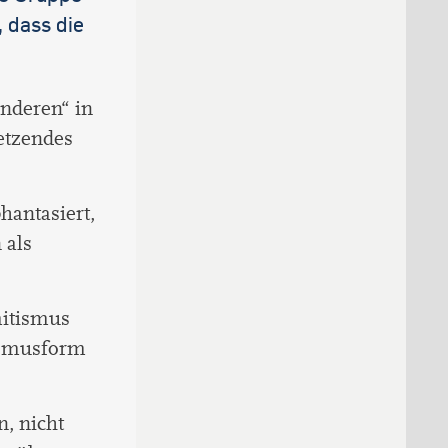
, dass die
Anderen“ in
etzendes
hantasiert,
 als
mitismus
sismusform
, nicht