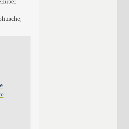
genüber
litische,
de
te