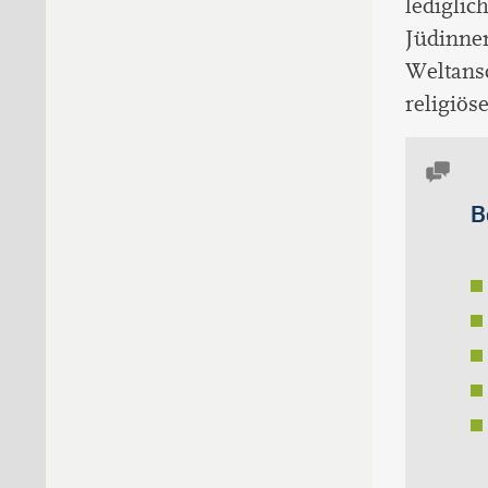
lediglic
Jüdinnen
Weltansc
religiös
B