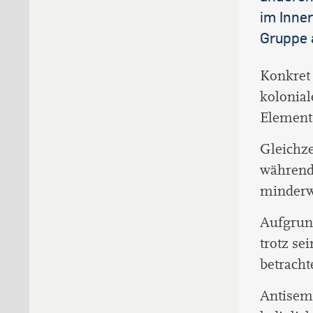
im Inner
Gruppe 
Konkret 
kolonial
Element 
Gleichze
während
minderw
Aufgrun
trotz se
betracht
Antisemi